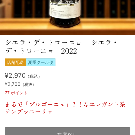
シエラ・デ・トローニョ シエラ・
デ・トローニョ 2022
店舗配送
夏季クール便
¥2,970
（税込）
¥2,700
（税抜）
27
ポイント
まるで「ブルゴーニュ」？！なエレガント系
テンプラニーリョ
在庫なし