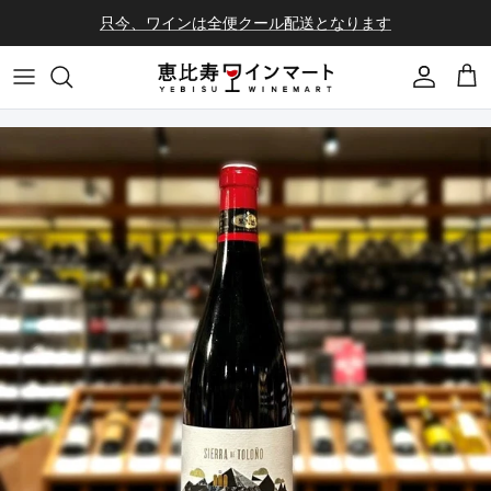
コンテンツへスキップ
只今、ワインは全便クール配送となります
会員登録
カ