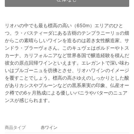
リオハの中でも最も標高の高い（650m）エリアのひと
つ、ラ・バスティーダにある古樹のテンプラニーリョの畑
からこの素晴らしいワインを造るのは若き女性醸造家、サ
ンドラ・ブラーヴォさん。このキュヴェはボルドーやトス
カーナ、カリフォルニアなど世界各国で醸造経験を積んだ
彼女の原点回帰ワインといえます。エレガントで深い味わ
いはブルゴーニュを彷彿とさせ、リオハワインのイメージ
を覆すことでしょう。標高の高さゆえのしっかりとした酸
がありカシスやプルーンなどの黒系果実の印象、仏産オー
ク樽での6ヶ月熟成による優しいバニラやバターのニュア
ンスが感じられます。
商品タイプ
赤ワイン