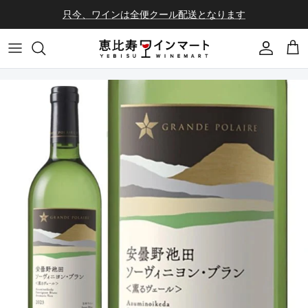
コンテンツへスキップ
只今、ワインは全便クール配送となります
会員登録
カ