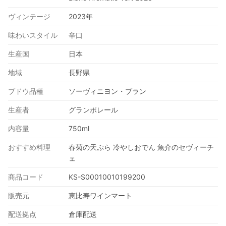
ヴィンテージ
2023年
味わいスタイル
辛口
生産国
日本
地域
長野県
ブドウ品種
ソーヴィニヨン・ブラン
生産者
グランポレール
内容量
750ml
おすすめ料理
春菊の天ぷら 冷やしおでん 魚介のセヴィーチ
ェ
商品コード
KS-S00010010199200
販売元
恵比寿ワインマート
配送拠点
倉庫配送