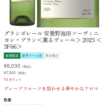
グランポレール 安曇野池田ソーヴィニ
ヨン・ブラン＜薫るヴェール＞ 2023 ＜
3F66＞
倉庫配送
夏季クール便
受注発注
¥8,030
（税込）
¥7,300
（税抜）
73
ポイント
グレープフルーツを想わせる華やかなアロマ
数量