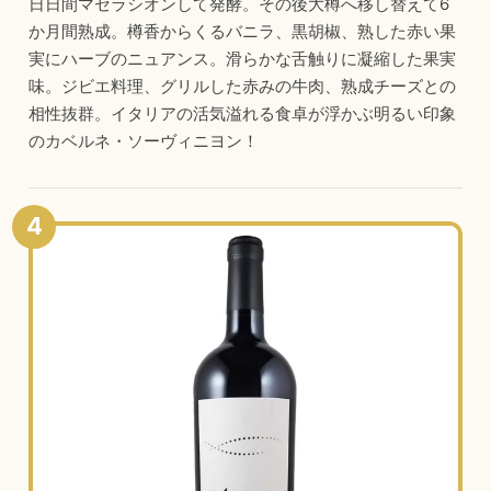
日日間マセラシオンして発酵。その後大樽へ移し替えて6
か月間熟成。樽香からくるバニラ、黒胡椒、熟した赤い果
実にハーブのニュアンス。滑らかな舌触りに凝縮した果実
味。ジビエ料理、グリルした赤みの牛肉、熟成チーズとの
相性抜群。イタリアの活気溢れる食卓が浮かぶ明るい印象
のカベルネ・ソーヴィニヨン！