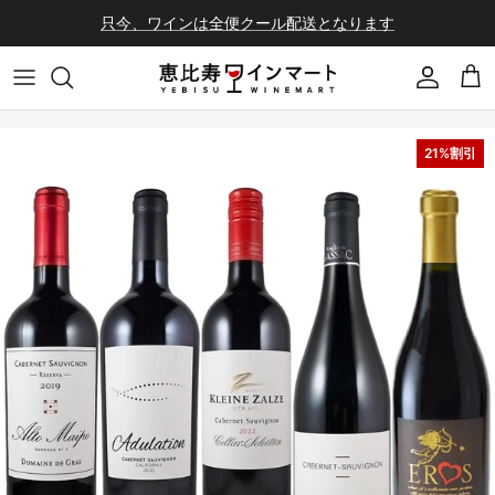
コンテンツへスキップ
只今、ワインは全便クール配送となります
会員登録
カ
21%割引