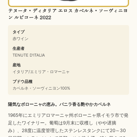
テヌータ・ディタリア エロス カベルネ・ソーヴィニヨ
ン ルビコーネ 2022
タイプ
赤ワイン
生産者
TENUTE D'ITALIA
産地
イタリア/エミリア・ロマーニャ
ブドウ品種
カベルネ・ソーヴィニヨン100%
陽気なボローニャの恵み。バニラ香る艶やかカベルネ
1965年にエミリアロマーニャ州ボローニャ県イモラ市で発
足したワイナリー。葡萄は9月末に収穫し（やや遅摘
み）、28度に温度管理したステンレスタンクにて20～30