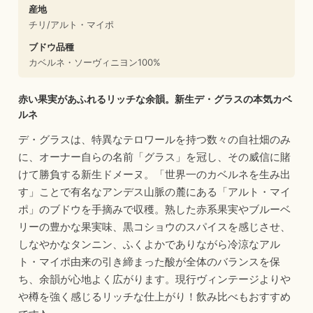
産地
チリ/アルト・マイポ
ブドウ品種
カベルネ・ソーヴィニヨン100%
赤い果実があふれるリッチな余韻。新生デ・グラスの本気カベ
ルネ
デ・グラスは、特異なテロワールを持つ数々の自社畑のみ
に、オーナー自らの名前「グラス」を冠し、その威信に賭
けて勝負する新生ドメーヌ。「世界一のカベルネを生み出
す」ことで有名なアンデス山脈の麓にある「アルト・マイ
ポ」のブドウを手摘みで収穫。熟した赤系果実やブルーベ
リーの豊かな果実味、黒コショウのスパイスを感じさせ、
しなやかなタンニン、ふくよかでありながら冷涼なアル
ト・マイポ由来の引き締まった酸が全体のバランスを保
ち、余韻が心地よく広がります。現行ヴィンテージよりや
や樽を強く感じるリッチな仕上がり！飲み比べもおすすめ