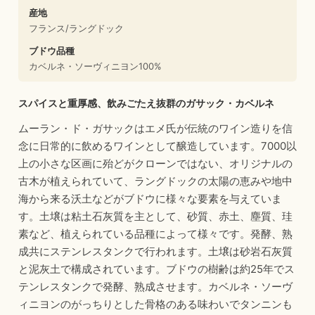
産地
フランス/ラングドック
ブドウ品種
カベルネ・ソーヴィニヨン100%
スパイスと重厚感、飲みごたえ抜群のガサック・カベルネ
ムーラン・ド・ガサックはエメ氏が伝統のワイン造りを信
念に日常的に飲めるワインとして醸造しています。7000以
上の小さな区画に殆どがクローンではない、オリジナルの
古木が植えられていて、ラングドックの太陽の恵みや地中
海から来る沃土などがブドウに様々な要素を与えていま
す。土壌は粘土石灰質を主として、砂質、赤土、塵質、珪
素など、植えられている品種によって様々です。発酵、熟
成共にステンレスタンクで行われます。土壌は砂岩石灰質
と泥灰土で構成されています。ブドウの樹齢は約25年でス
テンレスタンクで発酵、熟成させます。カベルネ・ソーヴ
ィニヨンのがっちりとした骨格のある味わいでタンニンも