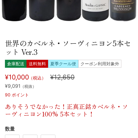
世界のカベルネ・ソーヴィニヨン5本セ
ット Ver.3
倉庫配送
送料無料
夏季クール便
クーポン利用対象外
¥10,000
¥12,650
（税込）
¥9,091
（税抜）
90
ポイント
ありそうでなかった！正真正銘カベルネ・ソ
ーヴィニヨン100% 5本セット！
数量