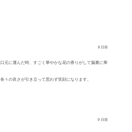
8 日前
て口元に運んだ時、すごく華やかな花の香りがして脳裏に華
と各々の良さが引き立って思わず笑顔になります。
9 日前