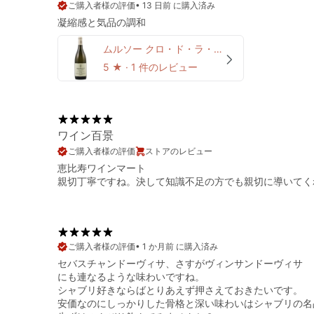
•
13 日前 に購入済み
凝縮感と気品の調和
ムルソー クロ・ド・ラ・バール 2019 ドメーヌ・デ・コント・ラフォン
5
★ ·
1 件のレビュー
ワイン百景
ストアのレビュー
恵比寿ワインマート
親切丁寧ですね。決して知識不足の方でも親切に導いてく
•
1 か月前 に購入済み
セバスチャンドーヴィサ、さすがヴィンサンドーヴィサ
にも連なるような味わいですね。
シャブリ好きならばとりあえず押さえておきたいです。
安価なのにしっかりした骨格と深い味わいはシャブリの名