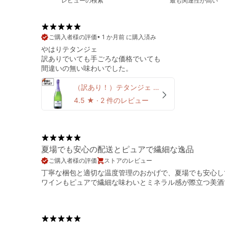
•
1 か月前 に購入済み
やはりテタンジェ
訳ありでいても手ごろな価格でいても
（訳あり！）テタンジェ ノクターン・セック N.V. (ラベル不良、キャップシール不良、ボトル不良など)
4.5
★ ·
2 件のレビュー
夏場でも安心の配送とピュアで繊細な逸品
ストアのレビュー
丁寧な梱包と適切な温度管理のおかげで、夏場でも安心し
ワインもピュアで繊細な味わいとミネラル感が際立つ美酒