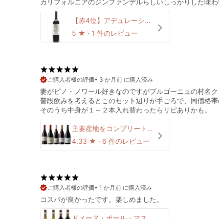
カリフォルニアのジンファンデルらしいしっかりした味わ
【赤4位】アデュレーション ジンファンデル カリフォルニア
5
★ ·
1 件のレビュー
•
3 か月前 に購入済み
妻がピノ・ノワール好きなのですがブルゴーニュの村名ク
普段飲みを考えるとこのセット辺りが手ごろで、同価格帯
主要産地をコンプリート！世界5カ国のピノ・ノワール5本セット
4.33
★ ·
6 件のレビュー
•
1 か月前 に購入済み
コスパが良かったです。楽しめました。
ドメーヌ・ポール・マス 4本セット