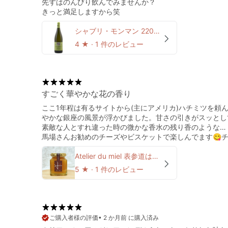
先ずはのんびり飲んでみませんか？
きっと満足しますから笑
シャブリ・モンマン 22021 セバスチャン・ドーヴィサ
4
★ ·
1 件のレビュー
すごく華やかな花の香り
ここ1年程は有るサイトから(主にアメリカ)ハチミツを
やかな銀座の風景が浮かびました。甘さの引きがスッとし
素敵な人とすれ違った時の微かな香水の残り香のような…
馬場さんお勧めのチーズやビスケットで楽しんでます😋
Atelier du miel 表参道はちみつ
5
★ ·
1 件のレビュー
•
2 か月前 に購入済み