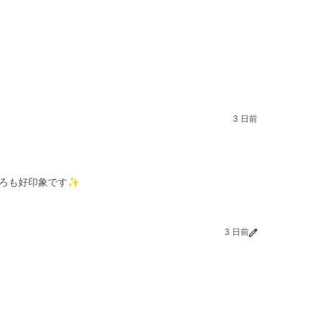
3 日前
ころも好印象です✨
3 日前