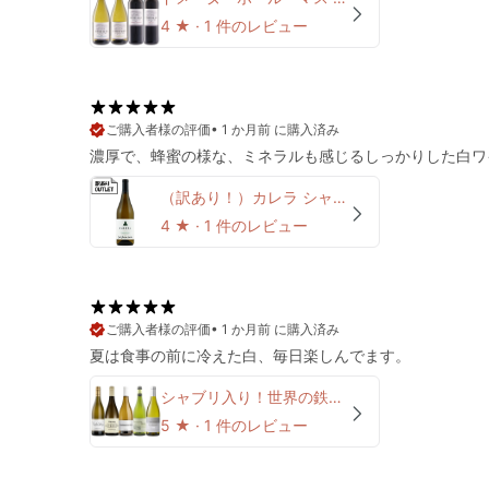
4
★ ·
1 件のレビュー
•
1 か月前 に購入済み
濃厚で、蜂蜜の様な、ミネラルも感じるしっかりした白ワ
（訳あり！）カレラ シャルドネ ジョシュ・ジェンセン・セレクション 2022 (クリアランス品、ラベル不良、キャップシール不良、ボトル不良など)
4
★ ·
1 件のレビュー
•
1 か月前 に購入済み
夏は食事の前に冷えた白、毎日楽しんでます。
シャブリ入り！世界の鉄板シャルドネ5本セット Ver.2
5
★ ·
1 件のレビュー