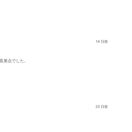
14 日前
及第点でした。
23 日前