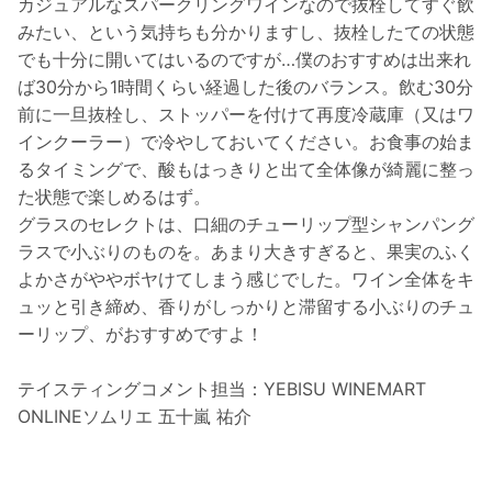
カジュアルなスパークリングワインなので抜栓してすぐ飲
みたい、という気持ちも分かりますし、抜栓したての状態
でも十分に開いてはいるのですが…僕のおすすめは出来れ
ば30分から1時間くらい経過した後のバランス。飲む30分
前に一旦抜栓し、ストッパーを付けて再度冷蔵庫（又はワ
インクーラー）で冷やしておいてください。お食事の始ま
るタイミングで、酸もはっきりと出て全体像が綺麗に整っ
た状態で楽しめるはず。
グラスのセレクトは、口細のチューリップ型シャンパング
ラスで小ぶりのものを。あまり大きすぎると、果実のふく
よかさがややボヤけてしまう感じでした。ワイン全体をキ
ュッと引き締め、香りがしっかりと滞留する小ぶりのチュ
ーリップ、がおすすめですよ！
テイスティングコメント担当：YEBISU WINEMART
ONLINEソムリエ 五十嵐 祐介