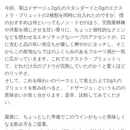
今回、実はドザージュ2g/Lのスタンダードと0gのエクス
トラ・ブリュットの2種類を同時に仕入れたのですが、僕
のおすすめは何といってもノン・ドゼのほう。完熟蜜林檎
や洋梨を感じさせる甘い香りに、ちょっと個性的なクミン
などを想わせるエキゾチックなハーブのアクセントが。口
に含むと品の良い泡立ちが優しく爽やかにタッチし、そこ
からこの産地ならではのふくらみのあるフルーツ感が一気
に広がっていきます。これでエクストラ・ブリュットっ
て、どれだけ元のブドウが完熟していたのか！と驚くほど
のリッチさ。
そして、これを味わいのベースとして覚えた上で2g/Lの
ブリュットを飲み比べると、「ドザージュ」というものの
意味合いが良く分かります。是非、比較してみてくださ
い。
最後に、ちょっとした準備でこのワインがもっと美味しく
なる飲み方をご提案。