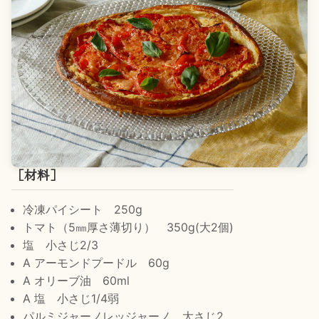
［材料］
冷凍パイシート 250g
トマト（5㎜厚さ薄切り） 350g(大2個)
塩 小さじ2/3
A アーモンドプードル 60g
A オリーブ油 60ml
A 塩 小さじ1/4弱
パルミジャーノレッジャーノ 大さじ2