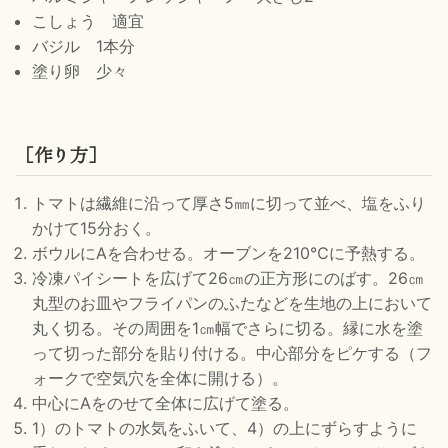
こしょう 適宜
バジル 1本分
塗り卵 少々
［作り方］
トマトは繊維に沿って厚さ5㎜に切って並べ、塩をふり
かけて15分おく。
ボウルにAを合わせる。オーブンを210℃に予熱する。
冷凍パイシートを広げて26㎝の正方形にのばす。26㎝
丸型のお皿やフライパンのふたなどを生地の上において
丸く切る。その周囲を1㎝幅でさらに切る。縁に水を塗
って切った部分を貼り付ける。中心部分をピケする（フ
ォークで空気穴を全体に開ける）。
中心にAをのせて全体に広げて塗る。
1）のトマトの水気をふいて、4）の上にずらすように