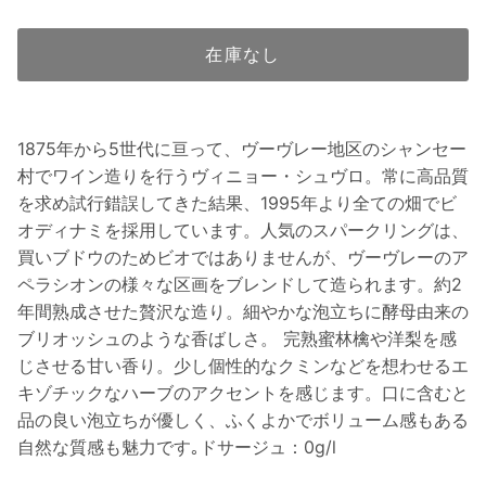
在庫なし
1875年から5世代に亘って、ヴーヴレー地区のシャンセー
村でワイン造りを行うヴィニョー・シュヴロ。常に高品質
を求め試行錯誤してきた結果、1995年より全ての畑でビ
オディナミを採用しています。人気のスパークリングは、
買いブドウのためビオではありませんが、ヴーヴレーのア
ペラシオンの様々な区画をブレンドして造られます。約2
年間熟成させた贅沢な造り。細やかな泡立ちに酵母由来の
ブリオッシュのような香ばしさ。 完熟蜜林檎や洋梨を感
じさせる甘い香り。少し個性的なクミンなどを想わせるエ
キゾチックなハーブのアクセントを感じます。口に含むと
品の良い泡立ちが優しく、ふくよかでボリューム感もある
自然な質感も魅力です｡ドサージュ：0g/l