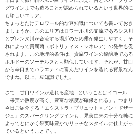
グワインまでも造ることが認められているという世界的に
も珍しいエリア。
ちょっとだけテロワール的な豆知識についても書いておき
ましょうか。このエリアはロワール川の支流であるシス川
とブレンヌ川が合流する場所のため霧が発生しやすく、そ
れによって貴腐菌（ボトリティス・シネレア）の発生も促
されます。この地理的条件は、貴腐ワインの銘醸地である
ボルドーのソーテルヌとも類似しています。それが、甘口
から辛口までバラエティに富んだワインを造れる背景なん
ですね。以上、豆知識でした。
さて、甘口ワインが造れる産地…ということはイコール
「果実の熟度が高く、豊富な糖度が確保される」。つまり
今日ご紹介する「エクストラ・ブリュット＝ノン・ドザー
ジュ」のスパークリングワインも、果実由来の十分な糖に
よってとにかく果実味豊かでリッチなスタイルに仕上がっ
ているということです。