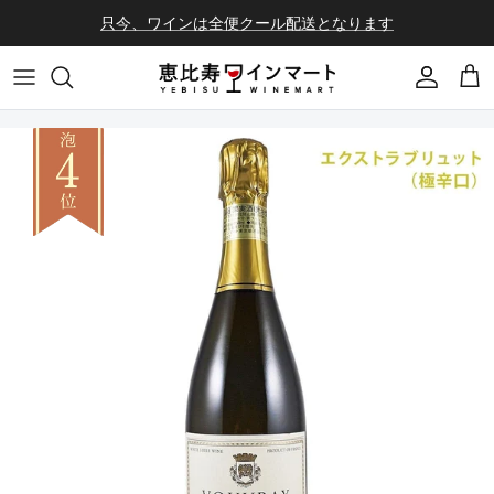
コンテンツへスキップ
只今、ワインは全便クール配送となります
会員登録
カ