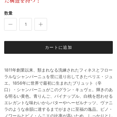
た構造を持つ！
数量
カートに追加
1811年創業以来、類まれなる洗練されたフィネスとフロー
ラルなシャンパーニュを世に送り出してきたペリエ・ジュ
エ。1856年に世界で最初に生まれたブリュット（辛
口）・シャンパーニュがこのグラン・キュヴェ。輝きのあ
る明るい黄色。青りんご、パイナップル、白桃を想わせる
エレガントな味わいからバターやヘーゼルナッツ、ヴァニ
ラのような余韻に達するまでがまさに至福の逸品。ピノ・
ノワールとピノ・ムニエの比率が高いため、しっかりとし