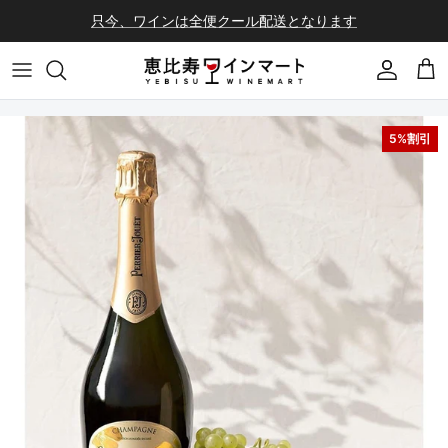
コンテンツへスキップ
只今、ワインは全便クール配送となります
会員登録
カ
5%割引