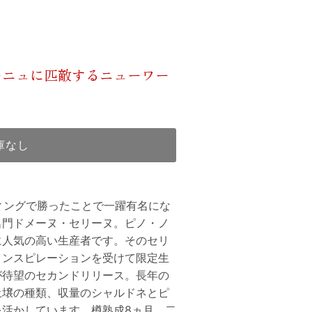
ーニュに匹敵するニューワー
庫なし
ィングで勝ったことで一躍有名にな
名門ドメーヌ・セリーヌ。ピノ・ノ
に人気の高い生産者です。そのセリ
インスピレーションを受けて限定生
が待望のセカンドリリース。長年の
土壌の種類、収量のシャルドネとピ
を活かしています。樽熟成8ヵ月、二