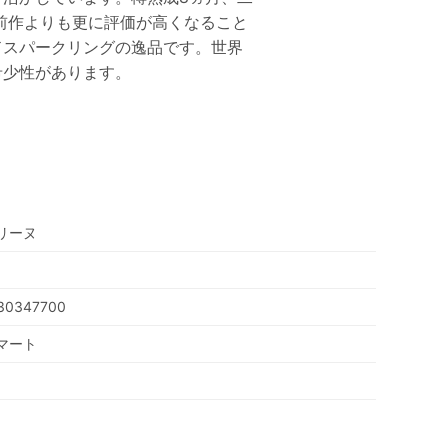
。前作よりも更に評価が高くなること
ドスパークリングの逸品です。世界
希少性があります。
リーヌ
30347700
マート