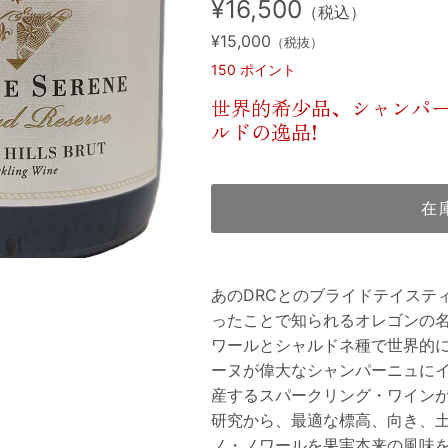
¥16,500
（税込）
¥15,000
（税抜）
150
ポイント
世界的希少品、シャンパ
ルドの逸品!
在
あのDRCとのブライドテイステ
ったことで知られるオレゴンの
ワールとシャルドネ種で世界的
ーヌが偉大なシャンパーニュに
産するスパークリング・ワイン
研究から、最適な標高、向き、
ノ・ノワールを果実本来の風味