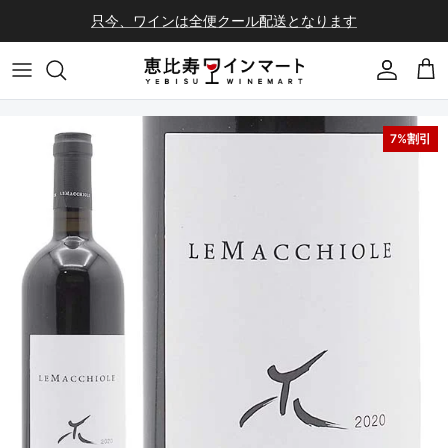
コンテンツへスキップ
只今、ワインは全便クール配送となります
会員登録
カ
7%割引