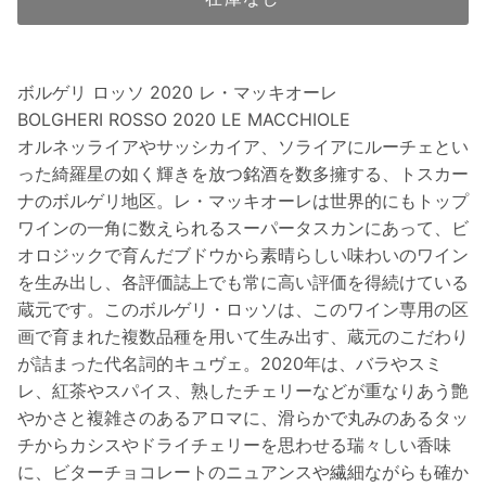
ボルゲリ ロッソ 2020 レ・マッキオーレ
BOLGHERI ROSSO 2020 LE MACCHIOLE
オルネッライアやサッシカイア、ソライアにルーチェとい
った綺羅星の如く輝きを放つ銘酒を数多擁する、トスカー
ナのボルゲリ地区。レ・マッキオーレは世界的にもトップ
ワインの一角に数えられるスーパータスカンにあって、ビ
オロジックで育んだブドウから素晴らしい味わいのワイン
を生み出し、各評価誌上でも常に高い評価を得続けている
蔵元です。このボルゲリ・ロッソは、このワイン専用の区
画で育まれた複数品種を用いて生み出す、蔵元のこだわり
が詰まった代名詞的キュヴェ。2020年は、バラやスミ
レ、紅茶やスパイス、熟したチェリーなどが重なりあう艶
やかさと複雑さのあるアロマに、滑らかで丸みのあるタッ
チからカシスやドライチェリーを思わせる瑞々しい香味
に、ビターチョコレートのニュアンスや繊細ながらも確か