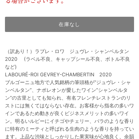
る場合がございます。
在庫なし
（訳あり！）ラブレ・ロワ ジュヴレ・シャンベルタン
2020 (ラベル不良、キャップシール不良、ボトル不良
など)
LABOURÉ-ROI GEVREY-CHAMBERTIN 2020
ブルゴーニュ地方で人気銘柄の筆頭格が“ジュヴレ・シャ
ンベルタン”、ナポレオンが愛したワイン”シャンベルタ
ン“の古里としても知られ、有名フレンチレストランのリ
ストには無くてはならない存在。お客様から指名の多いワ
インであるため動きが良くビジネスメリットの多いワイ
ン。明るいルビーにイチゴやチェリー、バラのような香り
に特有のミーティと呼ばれる生肉のような香りを持ってい
ます。上品な渋味としっかりした果実味が心地良く、余韻