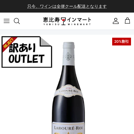
コンテンツへスキップ
只今、ワインは全便クール配送となります
会員登録
カ
20%割引