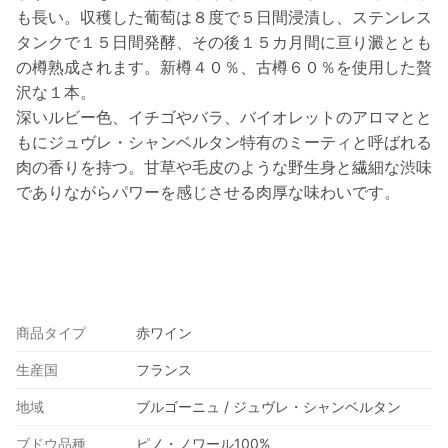
も長い。収穫した葡萄は８度で５日間浸漬し、ステンレス
タンクで１５日間発酵、その後１５カ月間に亘り澱ととも
の樽熟成されます。新樽４０％、古樽６０％を使用した贅
沢な１本。
深いルビー色、イチゴやバラ、バイオレットのアロマとと
もにジュヴレ・シャンベルタン特有のミーティと呼ばれる
肉の香りを持つ。甘草や毛皮のような野生身と繊細な渋味
でありながらパワーを感じさせる肉厚な味わいです。
商品タイプ
赤ワイン
生産国
フランス
地域
ブルゴーニュ / ジュヴレ・シャンベルタン
ブドウ品種
ピノ・ノワール100%