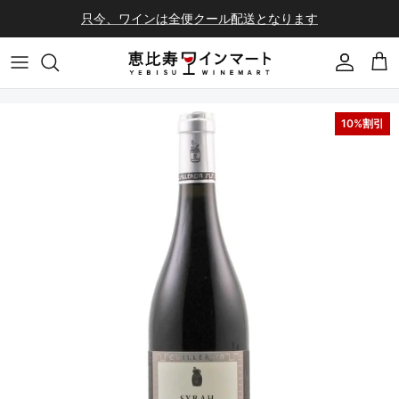
コンテンツへスキップ
只今、ワインは全便クール配送となります
会員登録
カ
10%割引