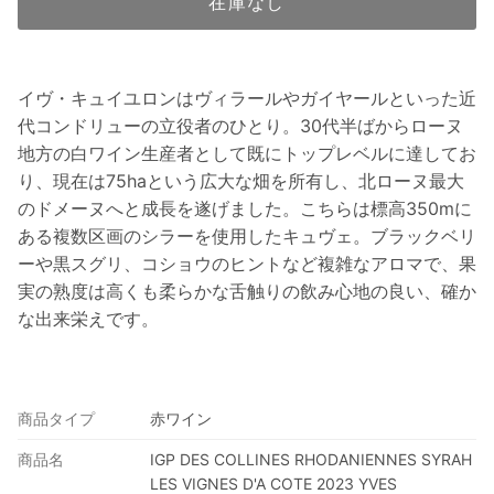
在庫なし
イヴ・キュイユロンはヴィラールやガイヤールといった近
代コンドリューの立役者のひとり。30代半ばからローヌ
地方の白ワイン生産者として既にトップレベルに達してお
り、現在は75haという広大な畑を所有し、北ローヌ最大
のドメーヌへと成長を遂げました。こちらは標高350mに
ある複数区画のシラーを使用したキュヴェ。ブラックベリ
ーや黒スグリ、コショウのヒントなど複雑なアロマで、果
実の熟度は高くも柔らかな舌触りの飲み心地の良い、確か
な出来栄えです。
商品タイプ
赤ワイン
商品名
IGP DES COLLINES RHODANIENNES SYRAH
LES VIGNES D'A COTE 2023 YVES