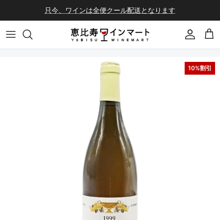
コンテンツへスキップ
只今、ワインは全便クール配送となります
会員登録
カ
10%割引