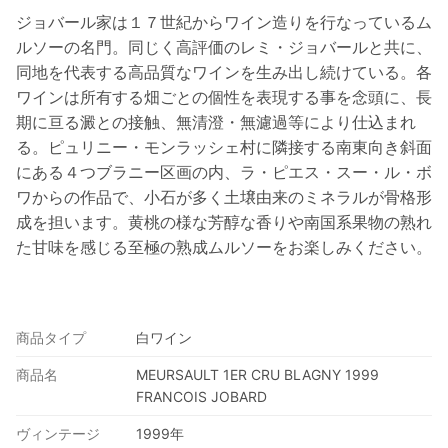
ジョバール家は１７世紀からワイン造りを行なっているム
ルソーの名門。同じく高評価のレミ・ジョバールと共に、
同地を代表する高品質なワインを生み出し続けている。各
ワインは所有する畑ごとの個性を表現する事を念頭に、長
期に亘る澱との接触、無清澄・無濾過等により仕込まれ
る。ピュリニー・モンラッシェ村に隣接する南東向き斜面
にある４つブラニー区画の内、ラ・ピエス・スー・ル・ボ
ワからの作品で、小石が多く土壌由来のミネラルが骨格形
成を担います。黄桃の様な芳醇な香りや南国系果物の熟れ
た甘味を感じる至極の熟成ムルソーをお楽しみください。
商品タイプ
白ワイン
商品名
MEURSAULT 1ER CRU BLAGNY 1999
FRANCOIS JOBARD
ヴィンテージ
1999年