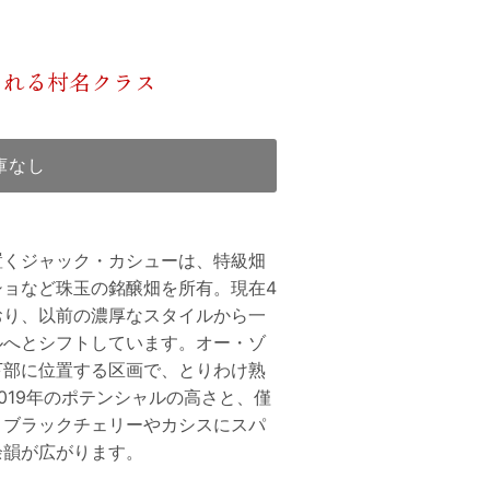
られる村名クラス
庫なし
置くジャック・カシューは、特級畑
ショなど珠玉の銘醸畑を所有。現在4
おり、以前の濃厚なスタイルから一
ルへとシフトしています。オー・ゾ
下部に位置する区画で、とりわけ熟
019年のポテンシャルの高さと、僅
、ブラックチェリーやカシスにスパ
余韻が広がります。