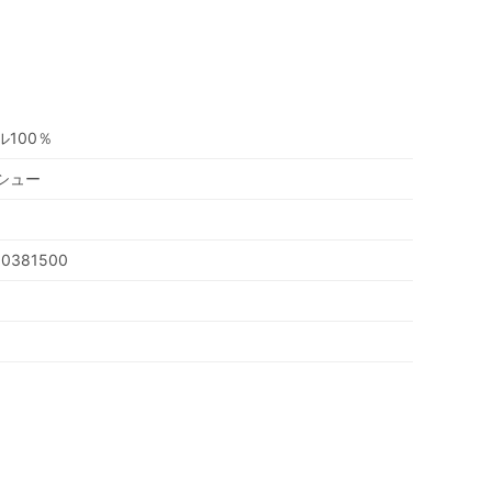
100％
シュー
00381500