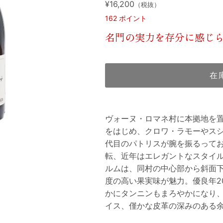
¥16,200
（税抜）
162
ポイント
名門の実力を存分に感じ
在
ヴォーヌ・ロマネ村に本拠地を
をはじめ、クロワ・ラモーやス
代目のパトリスが腕を振るって
転、近年はエレガントなスタイ
ルムは、同村の中心部から斜面
度の高い果実味が魅力。優良年2
かにタンニンもまろやかになり
イス、僅かな皮革の深みのある