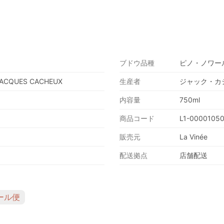
ブドウ品種
ピノ・ノワール
JACQUES CACHEUX
生産者
ジャック・カ
内容量
750ml
商品コード
L1-0000105
販売元
La Vinée
配送拠点
店舗配送
ール便