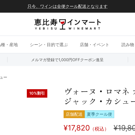
只今、ワインは全便クール配送となります
品種・産地
シーン・目的で選ぶ
店舗・イベント
読み物
メルマガ登録で1,000円OFFクーポン進呈
シュー
ヴォーヌ・ロマネ オ
10%割引
ジャック・カシュ
店舗配送
夏季クール便
¥17,820
¥19,8
（税込）