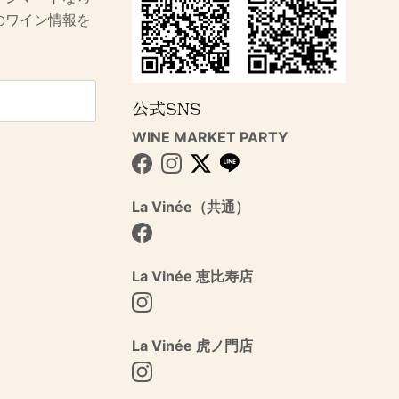
のワイン情報を
公式SNS
WINE MARKET PARTY
Facebook
Instagram
Twitter
La Vinée（共通）
Facebook
La Vinée 恵比寿店
Instagram
La Vinée 虎ノ門店
Instagram