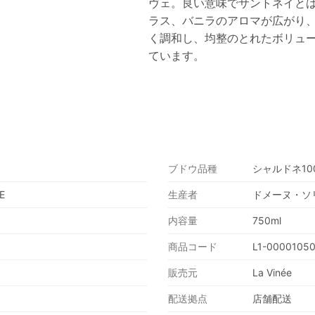
ヴェ。良い意味でサントネイと
ラス、バニラのアロマが広がり
く調和し、均整のとれたボリュ
ています。
ブドウ品種
シャルドネ10
E
生産者
ドメーヌ・ソ
内容量
750ml
商品コード
L1-0000105
販売元
La Vinée
配送拠点
店舗配送