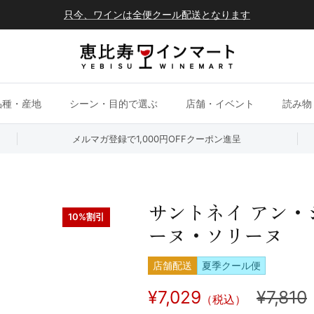
只今、ワインは全便クール配送となります
品種・産地
シーン・目的で選ぶ
店舗・イベント
読み物
メルマガ登録で1,000円OFFクーポン進呈
サントネイ アン・シ
10%割引
ーヌ・ソリーヌ
店舗配送
夏季クール便
¥7,029
¥7,810
（税込）