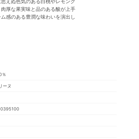
は思えぬ色気のある白桃やレモング
、肉厚な果実味と品のある酸が上手
ーム感のある豊潤な味わいを演出し
0％
リーヌ
00395100