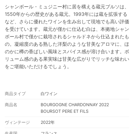
シャンボール・ミュジニー村に居を構える蔵元ブルソは、
1550年からの歴史がある蔵元。1993年には蔵を拡張する
など、さらに優れたワインを生み出して現地でも高い評価
を受けています。蔵元が僅かに仕込む白は、本拠地シャン
ボール村で僅かに栽培されるシャルドネから仕込まれたも
の。凝縮度のある熟した洋梨のような甘美なアロマに、ほ
のかに樽の香ばしい風味とスパイス感が溶け合います。ボ
リューム感のある果実味は甘美な広がりでリッチな味わい
をご堪能いただけるでしょう。
商品タイプ
白ワイン
商品名
BOURGOGNE CHARDONNAY 2022
BOURSOT PERE ET FILS
ヴィンテージ
2022年
生産国
フランス