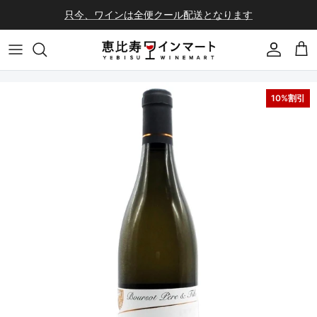
コンテンツへスキップ
只今、ワインは全便クール配送となります
会員登録
カ
10%割引