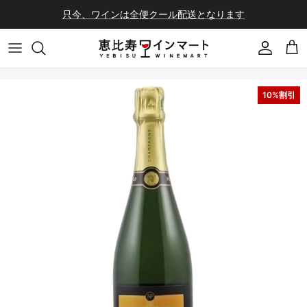
コンテンツへスキップ
只今、ワインは全便クール配送となります
会員登録
カ
10%割引