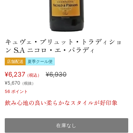
キュヴェ・ブリュット・トラディショ
ン S.A ニコロ・エ・パラディ
店舗配送
夏季クール便
¥6,237
¥6,930
（税込）
¥5,670
（税抜）
56
ポイント
飲み心地の良い柔らかなスタイルが好印象
在庫なし