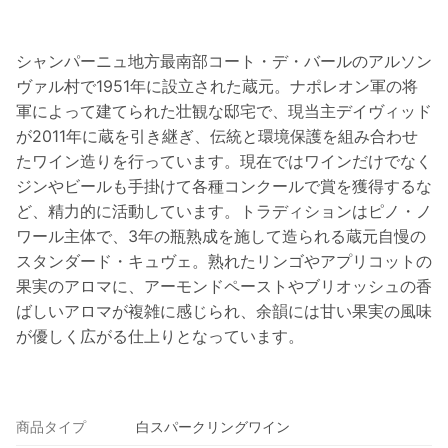
シャンパーニュ地方最南部コート・デ・バールのアルソン
ヴァル村で1951年に設立された蔵元。ナポレオン軍の将
軍によって建てられた壮観な邸宅で、現当主デイヴィッド
が2011年に蔵を引き継ぎ、伝統と環境保護を組み合わせ
たワイン造りを行っています。現在ではワインだけでなく
ジンやビールも手掛けて各種コンクールで賞を獲得するな
ど、精力的に活動しています。トラディションはピノ・ノ
ワール主体で、3年の瓶熟成を施して造られる蔵元自慢の
スタンダード・キュヴェ。熟れたリンゴやアプリコットの
果実のアロマに、アーモンドペーストやブリオッシュの香
ばしいアロマが複雑に感じられ、余韻には甘い果実の風味
が優しく広がる仕上りとなっています。
商品タイプ
白スパークリングワイン