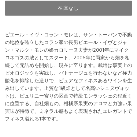
在庫なし
ピエール・イヴ・コラン・モレは、サン・トーバンで不動
の地位を確立したコラン家の長男ピエール・イヴとジャ
ン・マルク・モレの娘カロリーヌ夫妻が2001年にマイク
ロネゴスの蔵としてスタート。2005年に両家から畑を相
続して元詰めを開始し、現在に至ります。栽培は事実上の
ビオロジックを実践し、バトナージュを行わないなど極力
酸化を排除した造りで、ピュアなフィネスあるワインを生
み出しています。上質な1級畑として名高いシュヌヴォッ
トは、ピュリニー寄りの区画で特級モンラッシェの程近く
に位置する、自社畑もの。柑橘系果実のアロマと力強い果
実味が特徴で、ミネラル感もよく表現されたエレガントで
フィネス溢れる1本です。