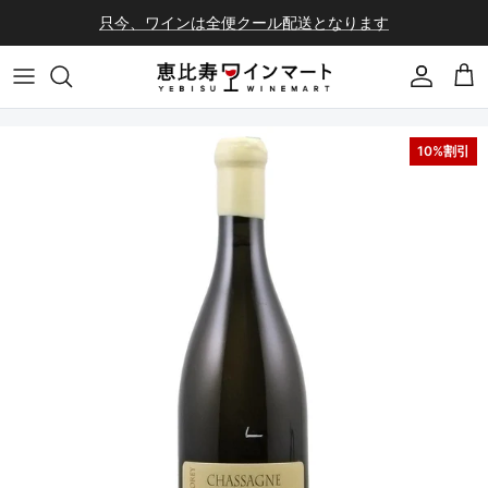
コンテンツへスキップ
只今、ワインは全便クール配送となります
会員登録
カ
10%割引