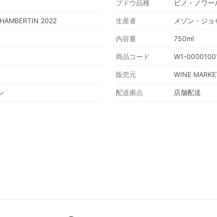
ブドウ品種
ピノ・ノワール
HAMBERTIN 2022
生産者
メゾン・ジョ
内容量
750ml
商品コード
W1-0000100
販売元
WINE MARKE
ン
配送拠点
店舗配送