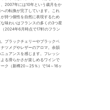
2007年には10年という歳月をか
培への転換が完了しています。これ
ュが持つ個性を自然に表現するため
質な味わいはフランスの多くの3つ星
2024年6月時点で17軒のフラン
地。ブラックチェリーやブラックベ
とナツメグやレザーのアロマ。余韻
のニュアンスを感じます。フレッシ
による滑らかさが楽しめるワインで
ク（新樽20～25％）で14～16ヶ