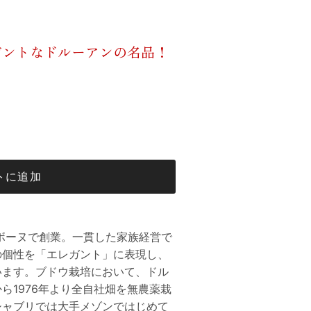
ガントなドルーアンの名品！
トに追加
地ボーヌで創業。一貫した家族経営で
の個性を「エレガント」に表現し、
います。ブドウ栽培において、ドル
ら1976年より全自社畑を無農薬栽
シャブリでは大手メゾンではじめて