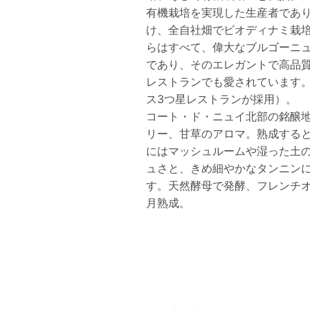
有機栽培を実現した生産者であり、
け、全自社畑でビオディナミ栽
らはすべて、偉大なブルゴーニ
であり、そのエレガントで高品
レストランでも愛されています。（
ス3つ星レストランが採用）。
コート・ド・ニュイ北部の銘醸
リー、甘草のアロマ。熟成する
にはマッシュルームや湿った土
ュさと、きめ細やかなタンニン
す。天然酵母で発酵、フレンチオー
月熟成。