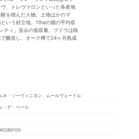
ャヴ、トレヴァロンといった各産地
経験を積んだ人物。土地はかのマ
という好立地。11haの畑の平均収
・コンティ」並みの低収量。ブドウは除
で醸造し、オーク樽で24ヶ月熟成
ルネ・ソーヴィニヨン、ムールヴェードル
ュ・デ・ペール
40286100