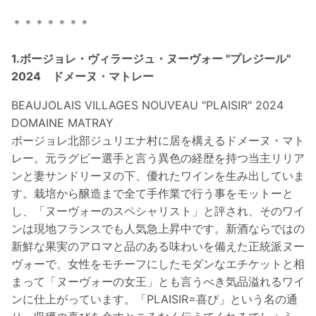
＊＊＊＊＊＊＊
1.ボージョレ・ヴィラージュ・ヌーヴォー "プレジール"
2024 ドメーヌ・マトレー
BEAUJOLAIS VILLAGES NOUVEAU "PLAISIR" 2024
DOMAINE MATRAY
ボージョレ北部ジュリエナ村に居を構えるドメーヌ・マト
レー。元ラグビー選手と言う異色の経歴を持つ当主リリア
ンと妻サンドリーヌの下、優れたワインを生み出していま
す。栽培から醸造まで全て手作業で行う事をモットーと
し、「ヌーヴォーのスペシャリスト」と評され、そのワイ
ンは現地フランスでも人気急上昇中です。新酒ならではの
新鮮な果実のアロマと品のある味わいを備えた正統派ヌー
ヴォーで、女性をモチーフにしたモダンなエチケットと相
まって「ヌーヴォーの女王」とも言うべき気品溢れるワイ
ンに仕上がっています。「PLAISIR=喜び」という名の通