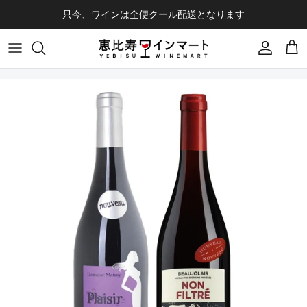
コンテンツへスキップ
只今、ワインは全便クール配送となります
会員登録
カ