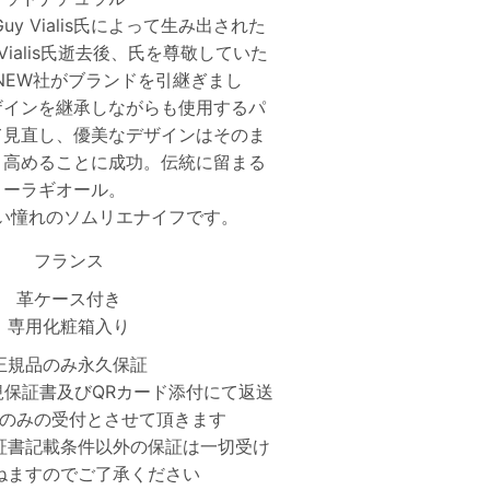
y Vialis氏によって生み出された
Vialis氏逝去後、氏を尊敬していた
仏LIGNEW社がブランドを引継ぎまし
ザインを継承しながらも使用するパ
て見直し、優美なデザインはそのま
り高めることに成功。伝統に留まる
トーラギオール。
い憧れのソムリエナイフです。
フランス
革ケース付き
専用化粧箱入り
正規品のみ永久保証
規保証書及びQRカード添付にて返送
のみの受付とさせて頂きます
証書記載条件以外の保証は一切受け
ねますのでご了承ください