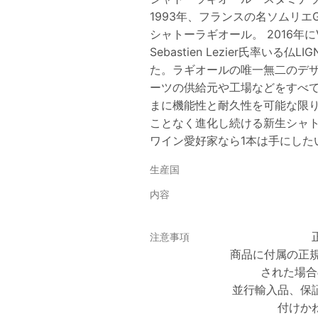
1993年、フランスの名ソムリエGu
シャトーラギオール。 2016年に
Sebastien Lezier氏率いる
た。ラギオールの唯一無二のデ
ーツの供給元や工場などをすべ
まに機能性と耐久性を可能な限
ことなく進化し続ける新生シャ
ワイン愛好家なら1本は手にした
生産国
内容
注意事項
商品に付属の正
された場合
並行輸入品、保
付けか