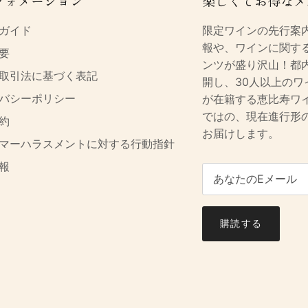
フォメーション
楽しくてお得なメ
ガイド
限定ワインの先行案
報や、ワインに関す
要
ンツが盛り沢山！都
取引法に基づく表記
開し、30人以上のワ
バシーポリシー
が在籍する恵比寿ワ
ではの、現在進行形
約
お届けします。
マーハラスメントに対する行動指針
報
購読する